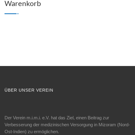
Warenkorb
ÜBER UNSER VEREIN
Der Verein m.i.m.i. e.V. hat das Ziel, einen Beitrag zur
Verbesserung der medizinischen Versorgung in Mizoram (Nord-
Ost-Indien) zu ermöglichen.