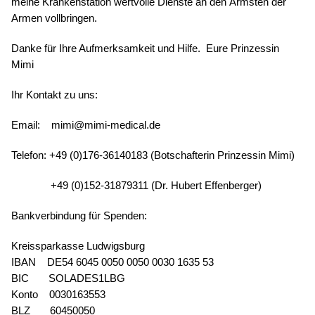
meine Krankenstation wertvolle Dienste an den Ärmsten der
Armen vollbringen.
Danke für Ihre Aufmerksamkeit und Hilfe.
Eure Prinzessin
Mimi
Ihr Kontakt zu uns:
Email:
mimi@mimi-medical.de
Telefon: +49 (0)176-36140183 (Botschafterin Prinzessin Mimi)
+49 (0)152-31879311 (Dr. Hubert Effenberger)
Bankverbindung für Spenden:
Kreissparkasse Ludwigsburg
IBAN
DE54 6045 0050 0050 0030 1635 53
BIC
SOLADES1LBG
Konto
0030163553
BLZ
60450050