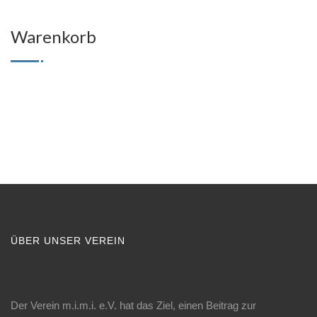
Warenkorb
ÜBER UNSER VEREIN
Der Verein m.i.m.i. e.V. hat das Ziel, einen Beitrag zur